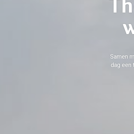
Th
w
Samen me
dag een 