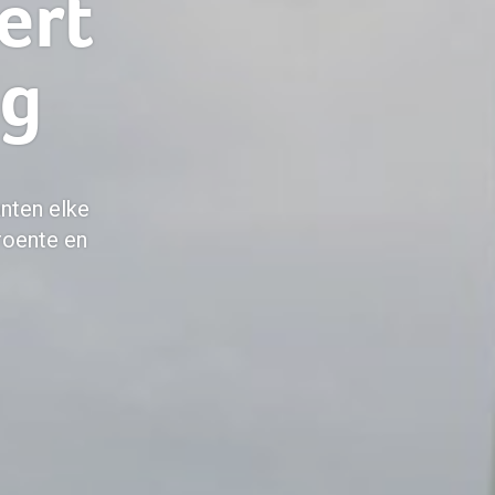
ert
ag
nten elke
roente en