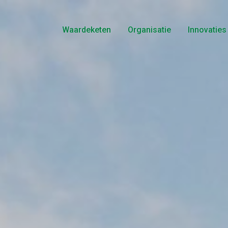
Waardeketen
Organisatie
Innovaties
Telers
Bestuur
Producten
Historie
Logistiek
Voedselveiligheid
Marketing
Certificaten
Retail
Gedragsregels
Consument
Nieuws