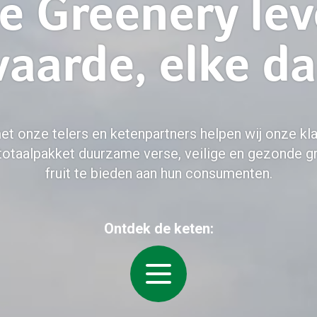
e Greenery lev
aarde, elke d
Marketing
Retail
Logistiek
t onze telers en ketenpartners helpen wij onze kla
totaalpakket duurzame verse, veilige en gezonde g
fruit te bieden aan hun consumenten.
Consument
Producten
Ontdek de keten:
Telers