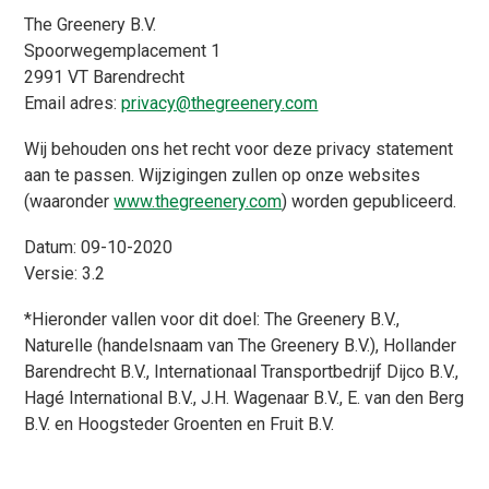
The Greenery B.V.
Spoorwegemplacement 1
2991 VT Barendrecht
Email adres:
privacy@thegreenery.com
Wij behouden ons het recht voor deze privacy statement
aan te passen. Wijzigingen zullen op onze websites
(waaronder
www.thegreenery.com
) worden gepubliceerd.
Datum: 09-10-2020
Versie: 3.2
*Hieronder vallen voor dit doel: The Greenery B.V.,
Naturelle (handelsnaam van The Greenery B.V.), Hollander
Barendrecht B.V., Internationaal Transportbedrijf Dijco B.V.,
Hagé International B.V., J.H. Wagenaar B.V., E. van den Berg
B.V. en Hoogsteder Groenten en Fruit B.V.