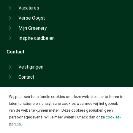
Vacatures
Verse Oogst
Mijn Greenery
Inspire aardbeien
Contact
Vestigingen
Contact
Cookie instellingen
Wij plaatsen functionele cookies om deze website naar behoren te
Neem telefonisch contact op:
laten functioneren, analytische cookies waarmee wij het gebruik
+31 180 655 911
van de website kunnen meten. Deze cookies gebruiken geen
Ik wil functionele en analytische cookies. Deze cookies
✔
persoonsgegevens. Wil je meer weten? Check dan onze
cookies-
worden geplaatst om onze website goed te laten
Waardevolle groente en fruit. Elke dag
pagina.
functioneren en om bezoekstatistieken te verzamelen op