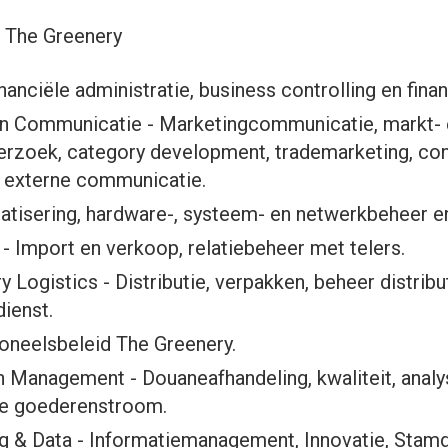
n The Greenery
nanciële administratie, business controlling en finan
n Communicatie - Marketingcommunicatie, markt- 
rzoek, category development, trademarketing, co
& externe communicatie.
atisering, hardware-, systeem- en netwerkbeheer e
 Import en verkoop, relatiebeheer met telers.
 Logistics - Distributie, verpakken, beheer distribu
ienst.
neelsbeleid The Greenery.
n Management - Douaneafhandeling, kwaliteit, analys
ie goederenstroom.
ing & Data - Informatiemanagement, Innovatie, Stamd