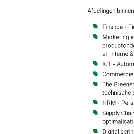
Afdelingen binne
Finance - Fi
Marketing e
productonde
en interne 
ICT - Autom
Commercie -
The Greenery
technische d
HRM - Perso
Supply Chai
optimalisat
Digitaliser