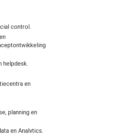
cial control.
en
nceptontwikkeling
n helpdesk.
tiecentra en
e, planning en
ata en Analytics.