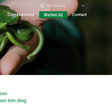
Mijn Greenery
Duurzaamheid
Werken bij
Contact
Vestigingen
 een
ben één ding