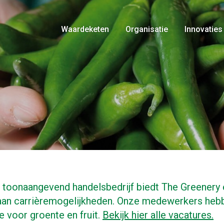
Waardeketen
Organisatie
Innovaties
Telers
Bestuur
Producten
Historie
Logistiek
Voedselveiligheid
Marketing
Certificaten
Retail
Gedragsregels
Consument
Nieuws
l, toonaangevend handelsbedrijf biedt The Greenery
aan carrièremogelijkheden. Onze medewerkers heb
e voor groente en fruit.
Bekijk hier alle vacatures.