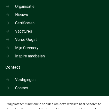
Organisatie
Nieuws
Certificaten
Vacatures
Verse Oogst
Mijn Greenery
Inspire aardbeien
Contact
Vestigingen
Contact
Cookie instellingen
Wij plaatsen functionele cookies om deze website naar behoren te
Neem telefonisch contact op: