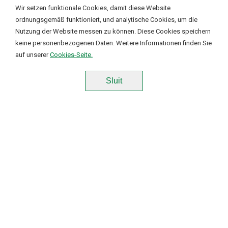
Cookie instellingen
Wir setzen funktionale Cookies, damit diese Website
ordnungsgemäß funktioniert, und analytische Cookies, um die
Nutzung der Website messen zu können. Diese Cookies speichern
Ik wil functionele en analytische cookies. Deze cookies
✔
keine personenbezogenen Daten. Weitere Informationen finden Sie
worden geplaatst om onze website goed te laten
auf unserer
Cookies-Seite.
functioneren en om bezoekstatistieken te verzamelen op
basis van geanonimiseerde ip-adressen.
Sluit
Bevestig
Aktuelles aus der Kette
Aktuelles
10 April
Trockener Sommer beeinflusst Ergebnis von The
Greenery in 2018