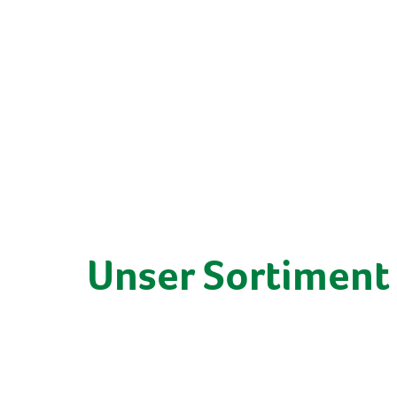
Unser Sortiment