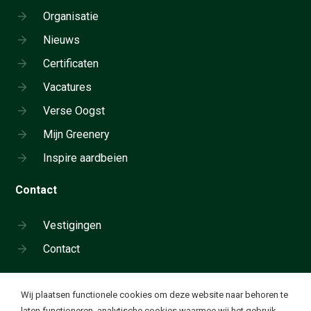
Organisatie
Nieuws
Certificaten
Vacatures
Verse Oogst
Mijn Greenery
Inspire aardbeien
Contact
Vestigingen
Contact
Cookie instellingen
Wij plaatsen functionele cookies om deze website naar behoren te
Neem telefonisch contact op:
laten functioneren, analytische cookies waarmee wij het gebruik