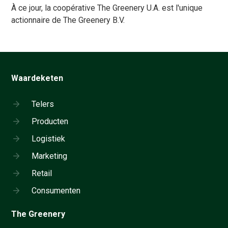
À ce jour, la coopérative The Greenery U.A. est l'unique
actionnaire de The Greenery B.V.
Waardeketen
Telers
Producten
Logistiek
Marketing
Retail
Consumenten
The Greenery