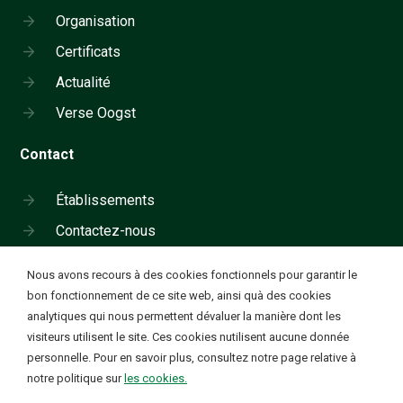
Organisation
Certificats
Actualité
Verse Oogst
Contact
Établissements
Contactez-nous
Cookie instellingen
Nous avons recours à des cookies fonctionnels pour garantir le
Contacter par téléphone:
bon fonctionnement de ce site web, ainsi quà des cookies
analytiques qui nous permettent dévaluer la manière dont les
00.31.10.266.18.05
Ik wil functionele en analytische cookies. Deze cookies
✔
visiteurs utilisent le site. Ces cookies nutilisent aucune donnée
worden geplaatst om onze website goed te laten
personnelle. Pour en savoir plus, consultez notre page relative à
functioneren en om bezoekstatistieken te verzamelen op
Des fruits et légumes de qualité. Jour après
notre politique sur
les cookies.
basis van geanonimiseerde ip-adressen.
jour