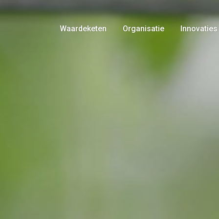
Waardeketen
Organisatie
Innovaties
Telers
Bestuur
Producten
Historie
Logistiek
Voedselveiligheid
Marketing
Certificaten
Retail
Gedragsregels
Consument
Nieuws