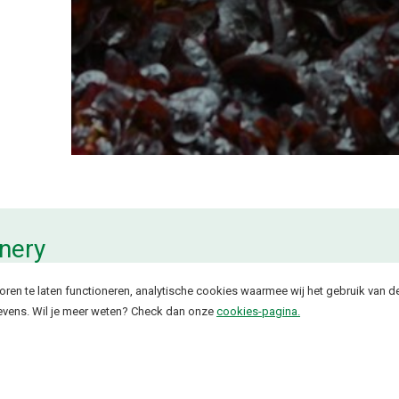
nery
ren te laten functioneren, analytische cookies waarmee wij het gebruik van d
vens. Wil je meer weten? Check dan onze
cookies-pagina.
tiecentrum Barendrecht
kies worden geplaatst om onze website goed te laten functioneren en om
onimiseerde ip-adressen.