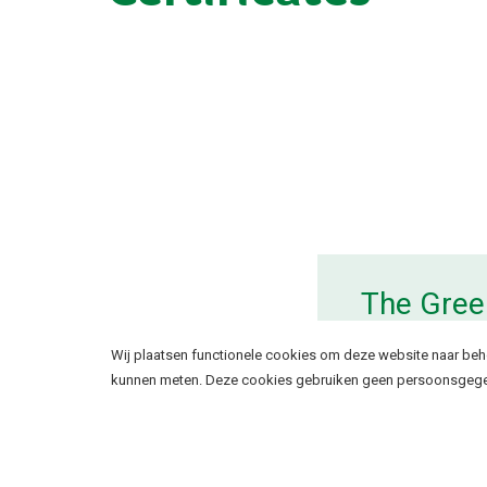
The Gree
Cookie instellingen
Wij plaatsen functionele cookies om deze website naar beho
kunnen meten. Deze cookies gebruiken geen persoonsgege
Distribu
✔
Ik wil functionele en analytische cookies. Deze coo
bezoekstatistieken te verzamelen op basis van gean