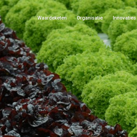
Waardeketen
Organisatie
Innovaties
Telers
Bestuur
Producten
Historie
Logistiek
Voedselveiligheid
Marketing
Certificaten
Retail
Gedragsregels
Consument
Nieuws