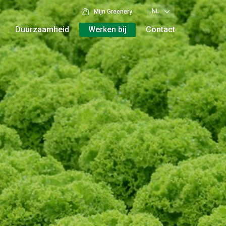
NL
Mijn Greenery
Duurzaamheid
Werken bij
Contact
Vestigingen