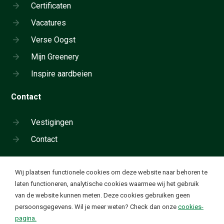
Certificaten
Vacatures
Verse Oogst
Mijn Greenery
Inspire aardbeien
Contact
Vestigingen
Contact
Cookie instellingen
Wij plaatsen functionele cookies om deze website naar behoren te
Neem telefonisch contact op:
laten functioneren, analytische cookies waarmee wij het gebruik
+31 180 655 911
van de website kunnen meten. Deze cookies gebruiken geen
Ik wil functionele en analytische cookies. Deze cookies
✔
persoonsgegevens. Wil je meer weten? Check dan onze
cookies-
worden geplaatst om onze website goed te laten
Waardevolle groente en fruit. Elke dag
pagina.
functioneren en om bezoekstatistieken te verzamelen op