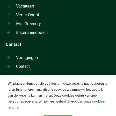
Vacatures
Verse Oogst
Mijn Greenery
Inspire aardbeien
Contact
Vestigingen
Contact
Cookie instellingen
Wij plaatsen functionele cookies om deze website naar behoren te
Neem telefonisch contact op:
laten functioneren, analytische cookies waarmee wij het gebruik
+31 180 655 911
van de website kunnen meten. Deze cookies gebruiken geen
Ik wil functionele en analytische cookies. Deze cookies
✔
persoonsgegevens. Wil je meer weten? Check dan onze
cookies-
worden geplaatst om onze website goed te laten
Waardevolle groente en fruit. Elke dag
pagina.
functioneren en om bezoekstatistieken te verzamelen op
basis van geanonimiseerde ip-adressen.