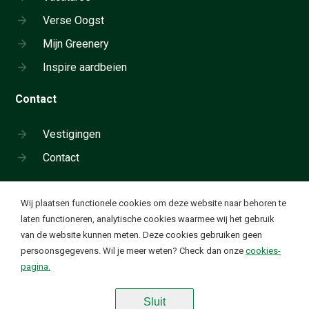
Verse Oogst
Mijn Greenery
Inspire aardbeien
Contact
Vestigingen
Contact
Cookie instellingen
Wij plaatsen functionele cookies om deze website naar behoren te
Neem telefonisch contact op:
laten functioneren, analytische cookies waarmee wij het gebruik
+31 180 655 911
van de website kunnen meten. Deze cookies gebruiken geen
Ik wil functionele en analytische cookies. Deze cookies
✔
persoonsgegevens. Wil je meer weten? Check dan onze
cookies-
worden geplaatst om onze website goed te laten
Waardevolle groente en fruit. Elke dag
pagina.
functioneren en om bezoekstatistieken te verzamelen op
basis van geanonimiseerde ip-adressen.
Sluit
Disclaimer
|
Algemene voorwaarden
|
Privacy Statement