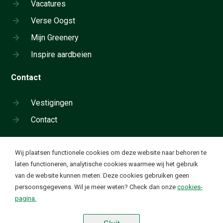
Vacatures
Verse Oogst
Mijn Greenery
Inspire aardbeien
Contact
Vestigingen
Contact
Cookie instellingen
Wij plaatsen functionele cookies om deze website naar behoren te
Neem telefonisch contact op:
laten functioneren, analytische cookies waarmee wij het gebruik
+31 180 655 911
van de website kunnen meten. Deze cookies gebruiken geen
Ik wil functionele en analytische cookies. Deze cookies
✔
persoonsgegevens. Wil je meer weten? Check dan onze
cookies-
worden geplaatst om onze website goed te laten
Waardevolle groente en fruit. Elke dag
pagina.
functioneren en om bezoekstatistieken te verzamelen op
basis van geanonimiseerde ip-adressen.