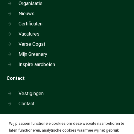
Organisatie
Nieuws
Certificaten
Vacatures
Verse Oogst
Mijn Greenery
Inspire aardbeien
Contact
Vestigingen
Contact
Cookie instellingen
Wij plaatsen functionele cookies om deze website naar behoren te
Neem telefonisch contact op:
laten functioneren, analytische cookies waarmee wij het gebruik