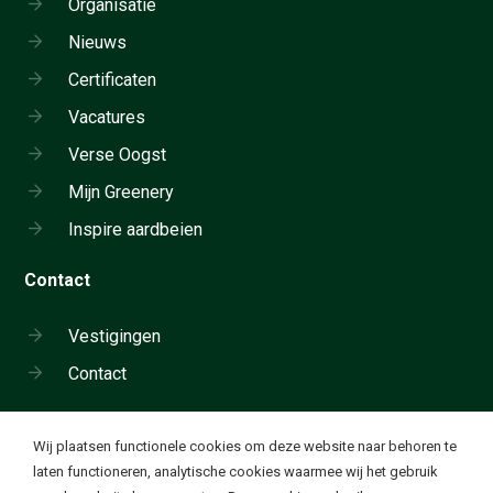
Organisatie
Nieuws
Certificaten
Vacatures
Verse Oogst
Mijn Greenery
Inspire aardbeien
Contact
Vestigingen
Contact
Cookie instellingen
Wij plaatsen functionele cookies om deze website naar behoren te
Neem telefonisch contact op:
laten functioneren, analytische cookies waarmee wij het gebruik
+31 180 655 911