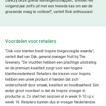
Dankzij
deze
goede
teelteigenschappen
,
breid
en
we
volgend jaar zelfs uit met een tweede kas om aan de
groeiende
vraag te voldoen'"
, vertelt Rick enthousiast.
Voordelen voor retailers
“
Ook voor klanten biedt
Inspire
toegevoegde waarde
”,
vertelt Aad van Dijk,
general
manager fruit bij The
Greenery
. “
De vruchten hebben een prachtige uitstraling
en de premium kwaliteit zorgt voor een hogere
klanttevredenheid. Retailers die kiezen voor
Inspire
,
hebben een uniek product in handen dat zich
onderscheidt door smaak, kwaliteit en houdbaarheid.
Een
ander groot voordeel is dat de
Inspire
vroeger in
productie is. Zo start het seizoen al in week 9-10 i.p.v.
week 16. Retailers kunnen dus al vroeger Nederlandse