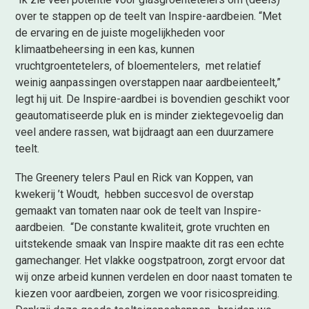
over te stappen op de teelt van Inspire-aardbeien. “Met
de ervaring en de juiste mogelijkheden voor
klimaatbeheersing in een kas, kunnen
vruchtgroentetelers, of bloementelers, met relatief
weinig aanpassingen overstappen naar aardbeienteelt,”
legt hij uit. De Inspire-aardbei is bovendien geschikt voor
geautomatiseerde pluk en is minder ziektegevoelig dan
veel andere rassen, wat bijdraagt aan een duurzamere
teelt.
T
he
Greenery
t
eler
s Paul en
Rick van Koppen
, van
kwekerij ’t
Woudt
,
hebben
succesvol de overstap
gemaakt van tomaten naar
ook
de teelt van
Inspire
-
aardbeien.
“
De
constante kwaliteit, grote vruchten
en
uitstekende smaak van
Inspire
maakte
dit ras een echte
gamechanger.
Het vlakke oogstpatroon, zorgt ervoor dat
wij onze
arbeid
kunnen
verdelen en door naast tomaten te
kiezen voor aardbeien, zorgen we voor risicospreiding.