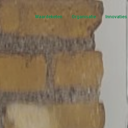
Waardeketen
Organisatie
Innovaties
Telers
Bestuur
Producten
Historie
Logistiek
Voedselveiligheid
Marketing
Certificaten
Retail
Gedragsregels
Consument
Nieuws