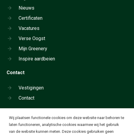
Nieuws
Certificaten
Vacatures
Verse Oogst
Mijn Greenery
Inspire aardbeien
Contact
Vestigingen
Contact
Cookie instellingen
Wij plaatsen functionele cookies om deze website naar behoren te
Neem telefonisch contact op:
laten functioneren, analytische cookies waarmee wij het gebruik
+31 180 655 911
van de website kunnen meten. Deze cookies gebruiken geen
Ik wil functionele en analytische cookies. Deze cookies