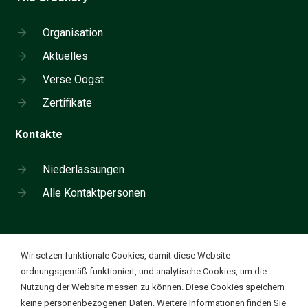
Organisation
Aktuelles
Verse Oogst
Zertifikate
Kontakte
Niederlassungen
Alle Kontaktpersonen
Nehmen Sie telefonisch Kontakt auf:
Cookie instellingen
Wir setzen funktionale Cookies, damit diese Website
+31 180 655 911
ordnungsgemäß funktioniert, und analytische Cookies, um die
Nutzung der Website messen zu können. Diese Cookies speichern
Ik wil functionele en analytische cookies. Deze cookies
✔
Wertvolles Obst und Gemüse. Jeden Tag
keine personenbezogenen Daten. Weitere Informationen finden Sie