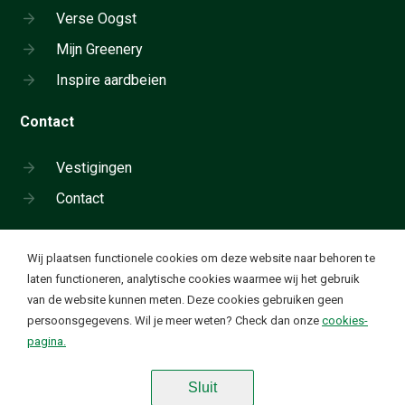
Verse Oogst
Mijn Greenery
Inspire aardbeien
Contact
Vestigingen
Contact
Cookie instellingen
Wij plaatsen functionele cookies om deze website naar behoren te
Neem telefonisch contact op:
laten functioneren, analytische cookies waarmee wij het gebruik
+31 180 655 911
van de website kunnen meten. Deze cookies gebruiken geen
Ik wil functionele en analytische cookies. Deze cookies
✔
persoonsgegevens. Wil je meer weten? Check dan onze
cookies-
worden geplaatst om onze website goed te laten
Waardevolle groente en fruit. Elke dag
pagina.
functioneren en om bezoekstatistieken te verzamelen op
basis van geanonimiseerde ip-adressen.
Sluit
Disclaimer
|
Algemene voorwaarden
|
Privacy Statement