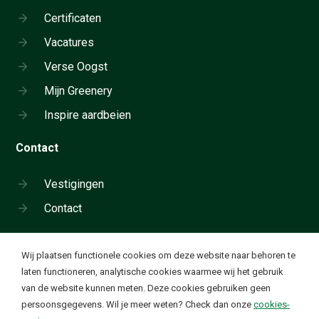
Certificaten
Vacatures
Verse Oogst
Mijn Greenery
Inspire aardbeien
Contact
Vestigingen
Contact
Cookie instellingen
Wij plaatsen functionele cookies om deze website naar behoren te
Neem telefonisch contact op:
laten functioneren, analytische cookies waarmee wij het gebruik
+31 180 655 911
van de website kunnen meten. Deze cookies gebruiken geen
Ik wil functionele en analytische cookies. Deze cookies
✔
persoonsgegevens. Wil je meer weten? Check dan onze
cookies-
worden geplaatst om onze website goed te laten