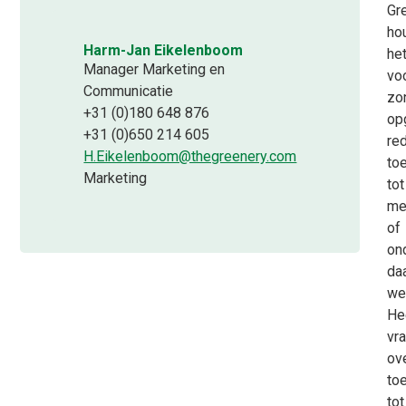
Gr
ho
Harm-Jan Eikelenboom
het
Manager Marketing en
vo
Communicatie
zo
+31 (0)180 648 876
op
+31 (0)650 214 605
re
H.Eikelenboom@thegreenery.com
to
Marketing
tot
me
of
on
daa
we
He
vr
ov
to
tot