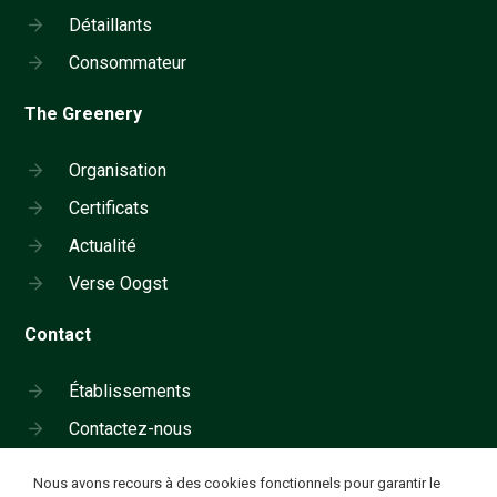
Détaillants
Consommateur
The Greenery
Organisation
Certificats
Actualité
Verse Oogst
Contact
Établissements
Contactez-nous
Cookie instellingen
Nous avons recours à des cookies fonctionnels pour garantir le