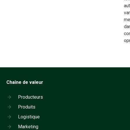
aut
va
me
da
co
op
Chaîne de valeur
Producteurs
Produits
Logistique
Marketing