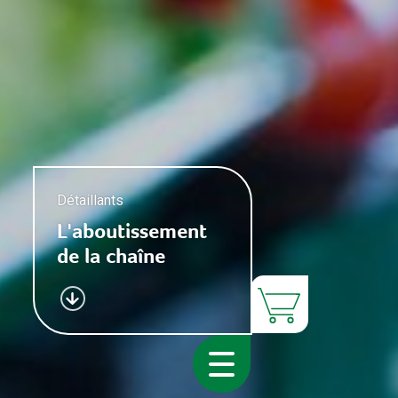
Marketing
Détaillants
Logistique
Détaillants
L'aboutissement
de la chaîne
Consommateur
Produits
Producteurs