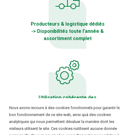
Producteurs & logistique dédiés
-> Disponibilités toute l’année &
assortiment complet
Utilisation cohérente des
données -> Fiabilité et efficacité
Cookie instellingen
Nous avons recours à des cookies fonctionnels pour garantir le
de la livraison
bon fonctionnement de ce site web, ainsi quà des cookies
analytiques qui nous permettent dévaluer la manière dont les
Ik wil functionele en analytische cookies. Deze cookies
✔
visiteurs utilisent le site. Ces cookies nutilisent aucune donnée
worden geplaatst om onze website goed te laten