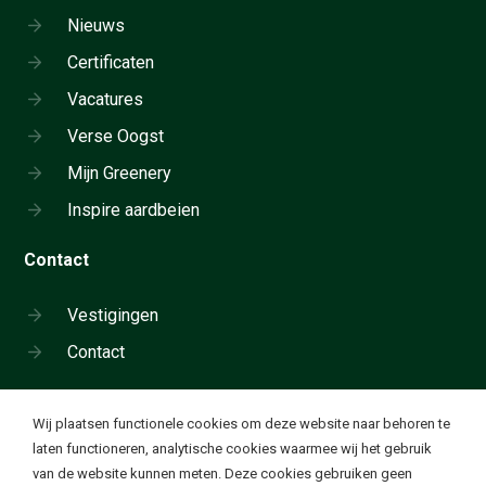
Nieuws
Certificaten
Vacatures
Verse Oogst
Mijn Greenery
Inspire aardbeien
Contact
Vestigingen
Contact
Cookie instellingen
Wij plaatsen functionele cookies om deze website naar behoren te
Neem telefonisch contact op:
laten functioneren, analytische cookies waarmee wij het gebruik
+31 180 655 911
van de website kunnen meten. Deze cookies gebruiken geen
Ik wil functionele en analytische cookies. Deze cookies
✔