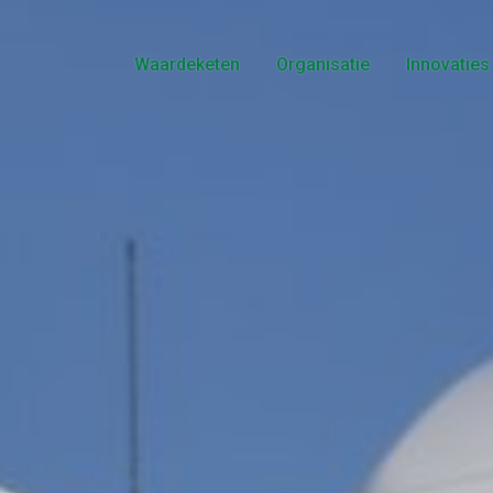
Waardeketen
Organisatie
Innovaties
Telers
Bestuur
Producten
Historie
Logistiek
Voedselveiligheid
Marketing
Certificaten
Retail
Gedragsregels
Consument
Nieuws